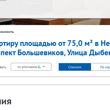
ж
Балкон
ижимость
ртиру площадью от 75,0 м² в Не
Не первый
Не последний
Лифт
спект Большевиков, Улица Дыбе
вать
Списком
На ка
по умолчанию
ния