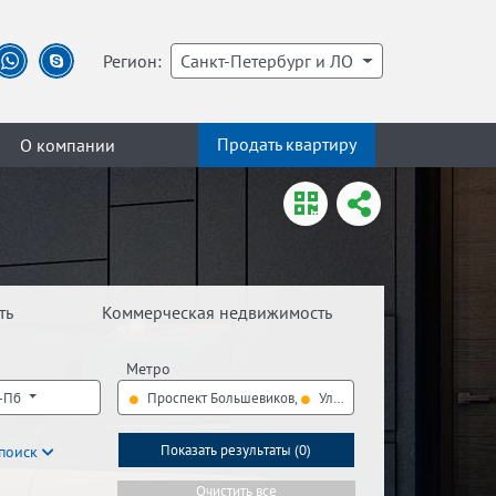
Регион:
Санкт-Петербург и ЛО
Продать квартиру
О компании
ть
Коммерческая недвижимость
Метро
С-Пб
Проспект Большевиков,
Улица Дыбенко
поиск
Показать результаты (
0
)
Очистить все