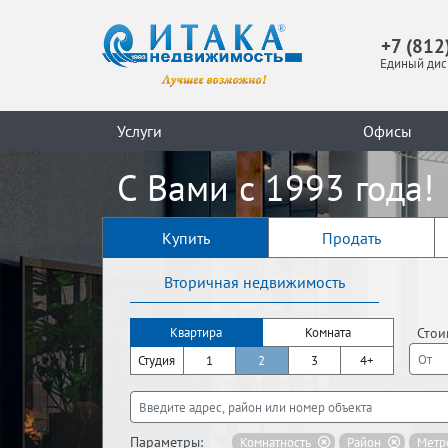
+7 (812
Единый дис
Услуги
Офисы
С Вами с 1993 года!
Купить
Продать
Вторичная недвижимость
Стои
Квартира
Комната
Студия
1
2
3
4+
Параметры:
Комнатность
Район
Метр