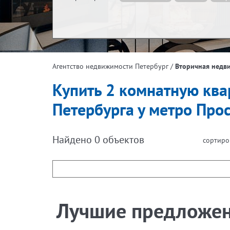
Жилая площадь, м²
Эта
/
Вторичная недв
Агентство недвижимости Петербург
Площадь кухни, м²
Купить 2 комнатную ква
Петербурга у метро Про
Найдено
0
объектов
сортиро
Лучшие предложе