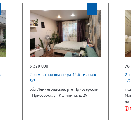
5 320 000
76
ж
2-комнатная квартира 44.6 м², этаж
2-к
3/5
1/2
обл Ленинградская, р-н Приозерский,
г С
г Приозерск, ул Калинина, д. 29
Мак
лит
П