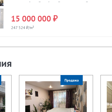
красотами Санкт-Петербурга. Прямая продажа. Продажа по дов
матери дочери).Расчеты через сейфинг Сбербанка. С ипотекой 
нотариальная. Торг уместен.
15 000 000 ₽
247 524 ₽/м²
ния
Продажа