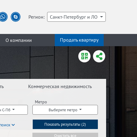
Регион:
Санкт-Петербург и ЛО
Продать квартиру
О компании
ть
Коммерческая недвижимость
Метро
н С-Пб
Выберите метро
поиск
Показать результаты (
2
)
Очистить все