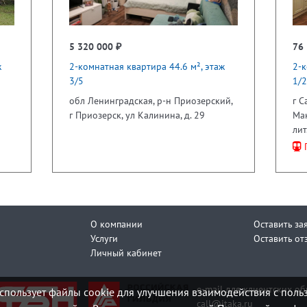
5 320 000 ₽
76 
ж
2-комнатная квартира 44.6 м², этаж
2-к
3/5
1/2
обл Ленинградская, р-н Приозерский,
г С
г Приозерск, ул Калинина, д. 29
Мак
лит
П
О компании
Оставить за
Услуги
Оставить от
Личный кабинет
e-mail для клиентских о
спользует файлы cookie для улучшения взаимодействия с поль
call@itaka.ru