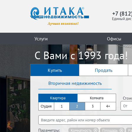
+7 (812
Единый дис
Услуги
Офисы
С Вами с 1993 года!
Купить
Продать
Вторичная недвижимость
Стои
Квартира
Комната
Студия
1
2
3
4+
Параметры:
Комнатность
Площадь
Р