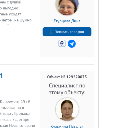
ены с душой,
о выгодно: ·
тные уходят
 летом, не шумно. ·
Егурцова Дина
еи. Всё рядом.
+7 (812) 740-70-40
 будущем. Звоните
Показать телефон
4
Объект №
129220075
Специалист по
этому объекту:
. Капремонт 1959
нные, ванна в
8 года . Продажа
ника, в квартире
жная Невы со всеми
Кузьмина Наталья