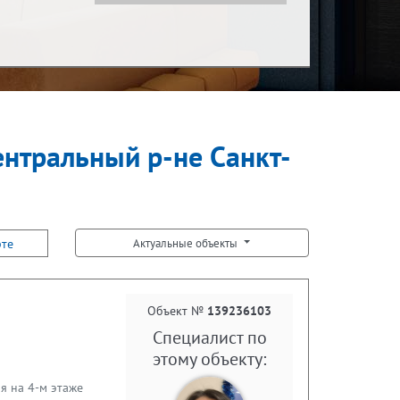
Показать за
Ипотека
за месяц
ентральный р-не Санкт-
Встречная покупка
рте
Актуальные объекты
Объект №
139236103
Специалист по
этому объекту:
я на 4-м этаже