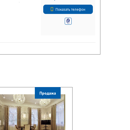
еренности(от
+7 (812) 740-70-40
не работаем. Сделка
Показать телефон
Продажа