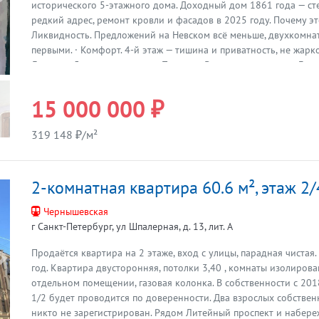
Предыдущая
исторического 5-этажного дома. Доходный дом 1861 года — ст
редкий адрес, ремонт кровли и фасадов в 2025 году. Почему эт
Ликвидность. Предложений на Невском всё меньше, двухкомна
первыми. · Комфорт. 4-й этаж — тишина и приватность, не жарко
Локация. 5 минут до метро «Площадь Восстания», вокзала, Галер
Жить на главном проспекте — статус, надёжность и рост цены в
сейчас. Такие объекты не задерживаются. Успеете — ваша.
15 000 000 ₽
319 148 ₽/м²
2-комнатная квартира 60.6 м², этаж 2/
Чернышевская
г Санкт-Петербург, ул Шпалерная, д. 13, лит. А
Продаётся квартира на 2 этаже, вход с улицы, парадная чистая
Предыдущая
год. Квартира двусторонняя, потолки 3,40 , комнаты изолирова
отдельном помещении, газовая колонка. В собственности с 201
1/2 будет проводится по доверенности. Два взрослых собствен
никто не зарегистрирован. Рядом Литейный проспект и набере