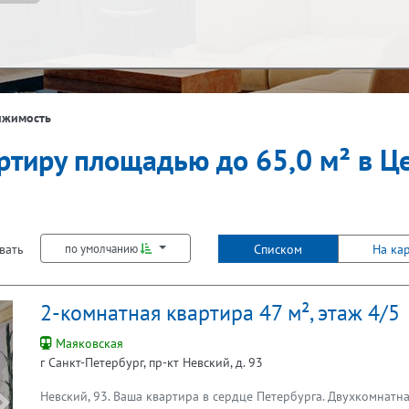
ж
Балкон
ижимость
ртиру площадью до 65,0 м² в Ц
Не первый
Не последний
Лифт
вать
Списком
На ка
по умолчанию
2-комнатная квартира 47 м², этаж 4/5
Маяковская
г Санкт-Петербург, пр-кт Невский, д. 93
Невский, 93. Ваша квартира в сердце Петербурга. Двухкомнатна