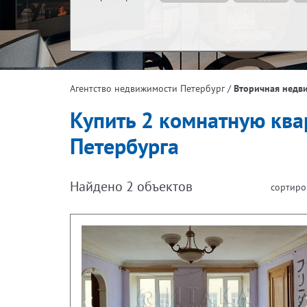
Жилая площадь, м²
Эта
/
Вторичная недв
Агентство недвижимости Петербург
Площадь кухни, м²
Купить 2 комнатную ква
Петербурга
Найдено
2
объектов
сортиро