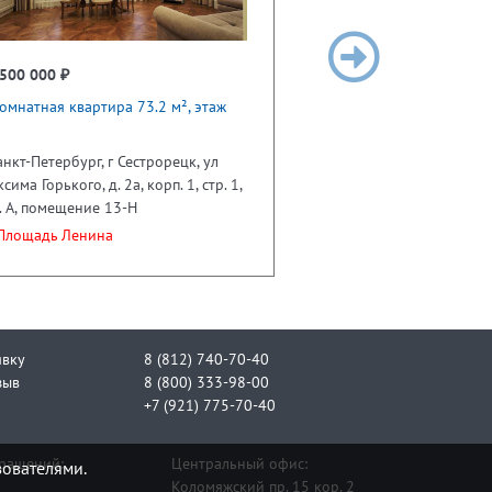
500 000 ₽
омнатная квартира 73.2 м², этаж
анкт-Петербург, г Сестрорецк, ул
сима Горького, д. 2а, корп. 1, стр. 1,
. А, помещение 13-Н
лощадь Ленина
явку
8 (812) 740-70-40
зыв
8 (800) 333-98-00
+7 (921) 775-70-40
бращений:
Центральный офис:
зователями.
Коломяжский пр. 15 кор. 2