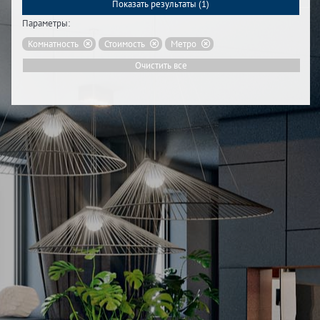
Показать результаты (
1
)
Параметры:
Комнатность
Стоимость
Метро
Очистить все