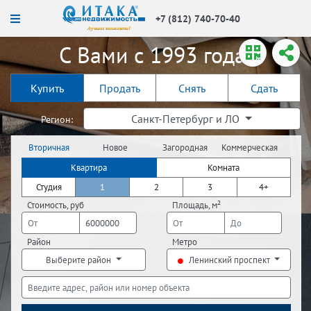
+7 (812) 740-70-40
С Вами с 1993 года!
Купить
Продать
Снять
Сдать
Санкт-Петербург и ЛО
Регион:
Вторичная
Новое
Загородная
Коммерческая
недвижимость
строительство
недвижимость
недвижимость
Квартира
Комната
Студия
1
2
3
4+
Стоимость, руб
Площадь, м²
Район
Метро
Выберите район
Ленинский проспект