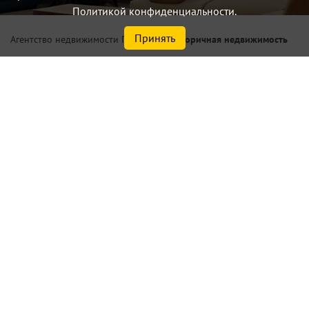
Политикой конфиденциальности.
Принять
/
Вторичная недвижимость
Агентство недвижимости Петербург
Купить 1 комнатную
квартиру по цене до 5,5 млн.
₽ в Московском р-не Санкт-
Петербурга, Невском р-не
Санкт-Петербурга
Найдено
2
объектов
сортировать
по умолчанию
Списком
На карте