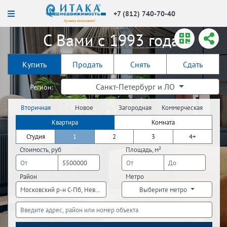
+7 (812) 740-70-40
С Вами с 1993 года!
Купить
Продать
Снять
Сдать
Санкт-Петербург и ЛО
Регион:
Вторичная
Новое
Загородная
Коммерческая
недвижимость
строительство
недвижимость
недвижимость
Квартира
Комната
Студия
1
2
3
4+
Стоимость, руб
Площадь, м²
Район
Метро
Московский р-н С-Пб, Невский р-н С-Пб
Выберите метро