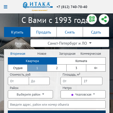
+7 (812) 740-70-40
С Вами с 1993 года!
Купить
Продать
Снять
Сдать
Санкт-Петербург и ЛО
Регион:
Вторичная
Новое
Загородная
Коммерческая
недвижимость
строительство
недвижимость
недвижимость
Квартира
Комната
Студия
1
2
3
4+
Стоимость, руб
Площадь, м²
Район
Метро
Выберите район
Чкаловская