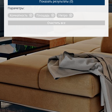
Показать результаты (
0
)
Параметры:
Комнатность
Площадь
Метро
Очистить все