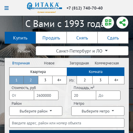
+7 (812) 740-70-40
С Вами с 1993 года!
Купить
Продать
Снять
Сдать
Санкт-Петербург и ЛО
Регион:
Вторичная
Новое
Загородная
Коммерческая
недвижимость
строительство
недвижимость
недвижимость
Квартира
Комната
1
2
3
4+
2
3
4+
Из:
Стоимость, руб
Площадь, м²
Район
Метро
Выберите район
Выберите метро