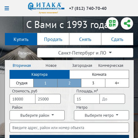
+7 (812) 740-70-40
С Вами с 1993 года!
Купить
Продать
Снять
Сдать
Санкт-Петербург и ЛО
Регион:
Вторичная
Новое
Загородная
Коммерческая
недвижимость
строительство
недвижимость
недвижимость
Квартира
Комната
Студия
1
2
3
4+
Стоимость, руб
Площадь, м²
Район
Метро
Выберите район
Выберите метро