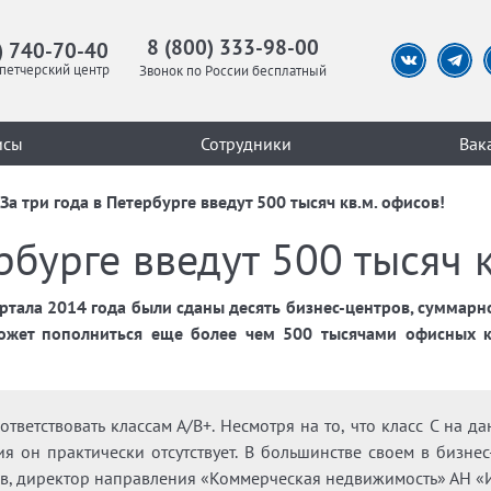
8 (800) 333-98-00
) 740-70-40
петчерский центр
Звонок по России бесплатный
исы
Сотрудники
Вак
За три года в Петербурге введут 500 тысяч кв.м. офисов!
рбурге введут 500 тысяч 
артала 2014 года были сданы десять бизнес-центров, сумма
может пополниться еще более чем 500 тысячами офисных к
ответствовать классам А/В+. Несмотря на то, что класс С на
я он практически отсутствует. В большинстве своем в бизне
ев, директор направления «Коммерческая недвижимость» АН «И