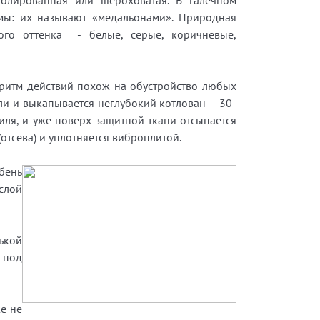
олированная или шероховатая. В галечном
ы: их называют «медальонами». Природная
ого оттенка - белые, серые, коричневые,
горитм действий похож на обустройство любых
ли и выкапывается неглубокий котлован – 30-
иля, и уже поверх защитной ткани отсыпается
отсева) и уплотняется виброплитой.
ебень
слой
ькой
 под
же не