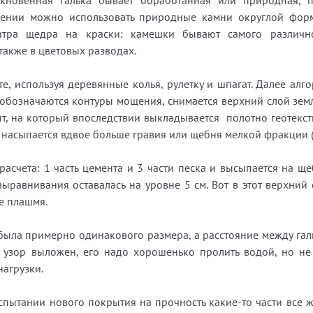
кновенная галька бывает обработанная или природная, п
ении можно использовать природные камни округлой форм
итра щедра на краски: камешки бывают самого различн
также в цветовых разводах.
, используя деревянные колья, рулетку и шпагат. Далее ал
обозначаются контуры мощения, снимается верхний слой зем
унт, на который впоследствии выкладывается полотно геотекст
 насыпается вдвое больше гравия или щебня мелкой фракции (
расчета: 1 часть цемента и 3 части песка и высыпается на щ
ыравнивания оставалась на уровне 5 см. Вот в этот верхний 
не плашмя.
 была примерно одинакового размера, а расстояние между гал
к узор выложен, его надо хорошенько пролить водой, но не
нагрузки.
испытании нового покрытия на прочность какие-то части все 