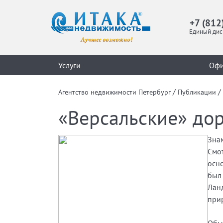
+7 (812
Единый дис
Услуги
Оф
/
/
Агентство недвижимости Петербург
Публикации
«Версальские» до
Зна
Смо
осн
был
Лан
при