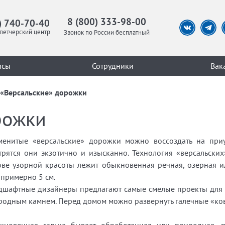
8 (800) 333-98-00
) 740-70-40
петчерский центр
Звонок по России бесплатный
исы
Сотрудники
Вак
«Версальские» дорожки
рожки
менитые «версальские» дорожки можно воссоздать на приу
трятся они экзотично и изысканно. Технология «версальских
ове узорной красоты лежит обыкновенная речная, озерная ил
 примерно 5 см.
дшафтные дизайнеры предлагают самые смелые проекты для
родным камнем. Перед домом можно развернуть галечные «ков