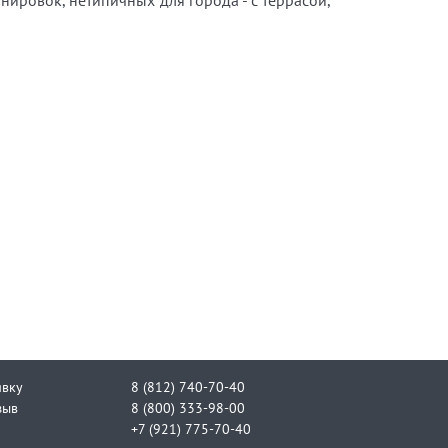
ировок, нетипичных для города - с террасой,
явку
8 (812) 740-70-40
зыв
8 (800) 333-98-00
+7 (921) 775-70-40