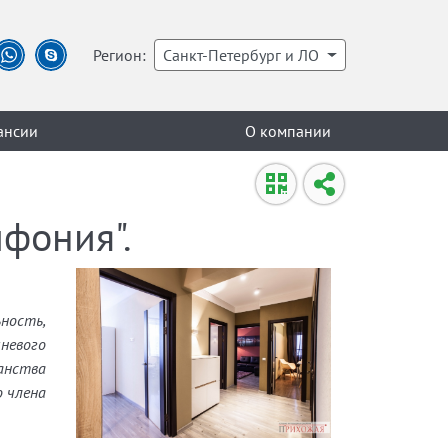
Регион:
Санкт-Петербург и ЛО
ансии
О компании
фония".
ность,
невого
ранства
 члена