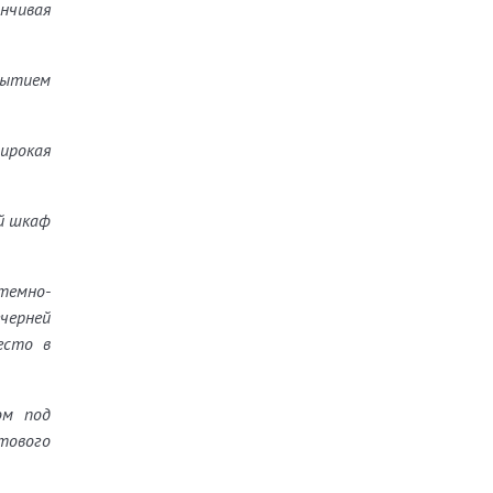
нчивая
рытием
широкая
й шкаф
темно-
черней
есто в
ом под
тового