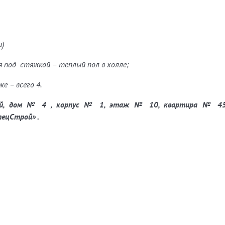
и)
я под стяжкой – теплый пол в холле;
же – всего 4.
ыжный, дом № 4 , корпус № 1, этаж № 10, квартира № 
ецСтрой» .