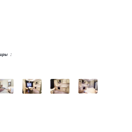
тиры :