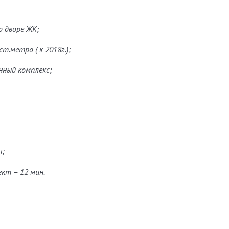
о дворе ЖК;
.метро ( к 2018г.);
анный комплекс;
н;
кт – 12 мин.