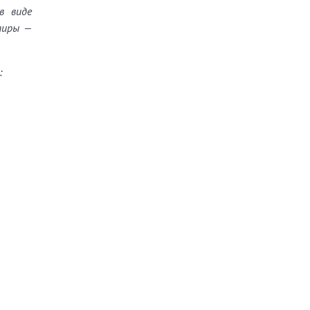
в виде
тиры —
: