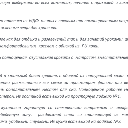
ьера выдержано во всех комнатах, начиная с прихожей и зака
ого оттенка из МДФ- плиты с лаковым или ламинированным пок
исленные вещи для хранения.
ое как для отдыха и развлечений, так и для занятий уроками: 
с комфортабельным креслом с обивкой из
PU
-кожи.
сь полноценная двуспальная кровать с матрасом, вместительны
 и стильный диван-кровать с обивкой из натуральной кожи 
тно разместиться вся семья за просмотром фильма или ве
ть дополнительным местом для сна. Полноценное рабочее м
ютером. Из гостиной есть выход на просторную лоджию №1.
ь кухонного гарнитура со стеклянными витражами и шкаф
 обеденную зону: раздвижной стол со столешницей из ма
ими удобными стульями. Из кухни есть выход на лоджию №2.