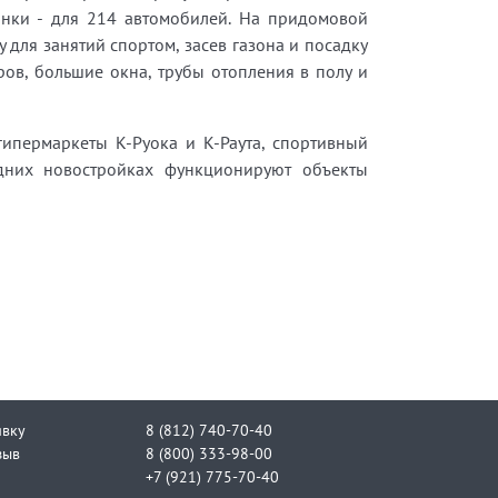
янки - для 214 автомобилей. На придомовой
 для занятий спортом, засев газона и посадку
ров, большие окна, трубы отопления в полу и
ипермаркеты К-Руока и К-Раута, спортивный
едних новостройках функционируют объекты
явку
8 (812) 740-70-40
зыв
8 (800) 333-98-00
+7 (921) 775-70-40