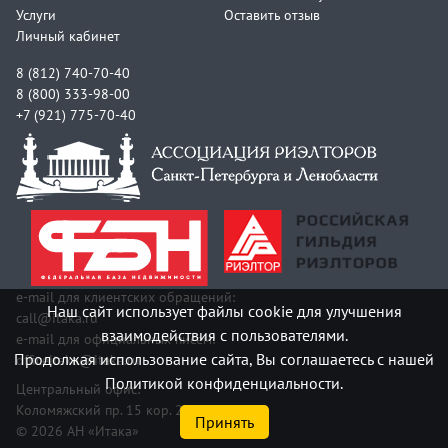
Услуги
Оставить отзыв
Личный кабинет
8 (812) 740-70-40
8 (800) 333-98-00
+7 (921) 775-70-40
e-mail для клиентских обращений:
Наш сайт использует файлы cookie для улучшения
call@itaka.ru
взаимодействия с пользователями.
e-mail для официальных писем:
Продолжая использование сайта, Вы соглашаетесь с нашей
officeitaka@itaka.ru
Политикой конфиденциальности.
Центральный офис:
Коломяжский пр. 15 кор. 2
Принять
© 2026 АН «Итака»