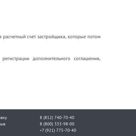
а расчетный счет застройщика, которые потом
 регистрации дополнительного соглашения,
явку
8 (812) 740-70-40
зыв
8 (800) 333-98-00
+7 (921) 775-70-40