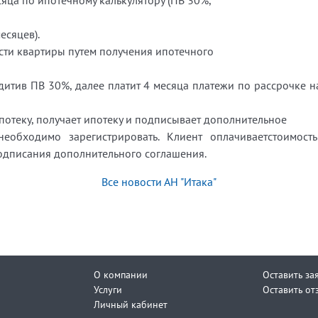
яца по ипотечному калькулятору (ПВ 30%,
есяцев).
сти квартиры путем получения ипотечного
дитив ПВ 30%, далее платит 4 месяца платежи по рассрочке н
потеку, получает ипотеку и подписывает дополнительное
необходимо зарегистрировать. Клиент оплачиваетстоимость
подписания дополнительного соглашения.
Все новости АН "Итака"
О компании
Оставить за
Услуги
Оставить от
Личный кабинет