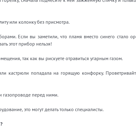
 горелку, сначала поднесите к ней зажженную спичку и тольк
иту или колонку без присмотра.
орами. Если вы заметили, что пламя вместо синего стало ор
ать этот прибор нельзя!
мещения, так как вы рискуете отравиться угарным газом.
 или кастрюли попадала на горящую конфорку. Проветривай
и газопроводе перед ними.
удование, это могут делать только специалисты.
м?