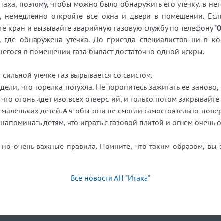
апаха, поэтому, чтобы можно было обнаружить его утечку, в 
 немедленно откройте все окна и двери в помещении. Если
те кран и вызывайте аварийную газовую службу по телефону "
0
 где обнаружена утечка. До приезда специалистов ни в ко
шегося в помещении газа бывает достаточно одной искры.
и сильной утечке газ вырывается со свистом.
ели, что горелка потухла. Не торопитесь зажигать ее заново,
, что огонь идет изо всех отверстий, и только потом закрывайте
маленьких детей. А чтобы они не смогли самостоятельно поверн
апоминать детям, что играть с газовой плитой и огнем очень 
 но очень важные правила. Помните, что таким образом, вы 
Все новости АН "Итака"