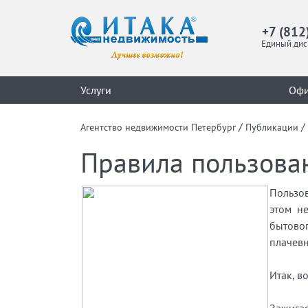
+7 (812
Единый дис
Услуги
Оф
/
/
Агентство недвижимости Петербург
Публикации
Правила пользова
Пользов
этом н
бытово
плачев
Итак, в