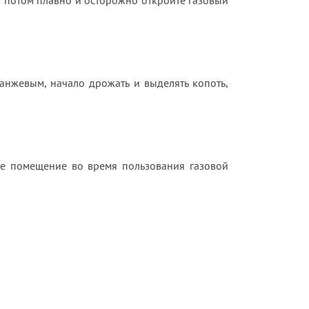
о потом плавно и осторожно откройте газовый
анжевым, начало дрожать и выделять копоть,
те помещение во время пользования газовой