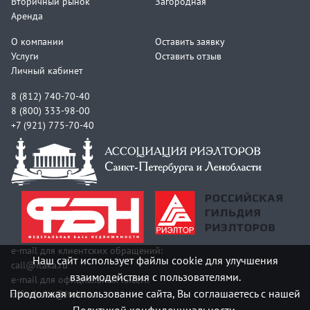
Вторичный рынок
Загородная
Аренда
О компании
Оставить заявку
Услуги
Оставить отзыв
Личный кабинет
8 (812) 740-70-40
8 (800) 333-98-00
+7 (921) 775-70-40
e-mail для клиентских обращений:
Наш сайт использует файлы cookie для улучшения
call@itaka.ru
взаимодействия с пользователями.
e-mail для официальных писем:
Продолжая использование сайта, Вы соглашаетесь с нашей
officeitaka@itaka.ru