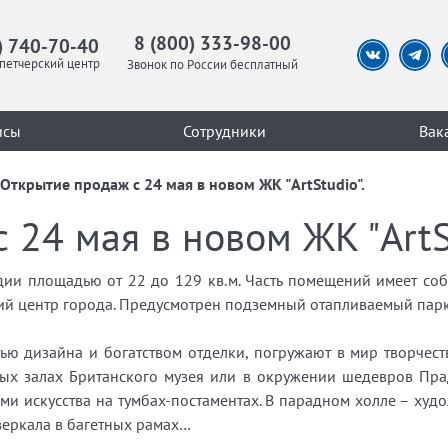
8 (800) 333-98-00
) 740-70-40
петчерский центр
Звонок по России бесплатный
исы
Сотрудники
Вак
Открытие продаж с 24 мая в новом ЖК "ArtStudio".
 24 мая в новом ЖК "ArtSt
ии площадью от 22 до 129 кв.м. Часть помещений имеет собс
ий центр города. Предусмотрен подземный отапливаемый парк
ю дизайна и богатством отделки, погружают в мир творчеств
рных залах Британского музея или в окружении шедевров Пра
и искусства на тумбах-постаментах. В парадном холле – ху
 зеркала в багетных рамах…