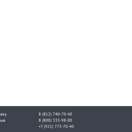
явку
8 (812) 740-70-40
зыв
8 (800) 333-98-00
+7 (921) 775-70-40