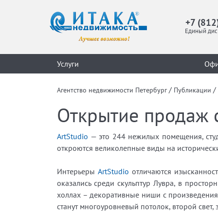
+7 (812
Единый дис
Услуги
Оф
/
/
Агентство недвижимости Петербург
Публикации
Открытие продаж с
ArtStudio
— это 244 нежилых помещения, студ
откроются великолепные виды на историческ
Интерьеры
ArtStudio
отличаются изысканность
оказались среди скульптур Лувра, в просто
холлах – декоративные ниши с произведениям
станут многоуровневый потолок, второй свет,