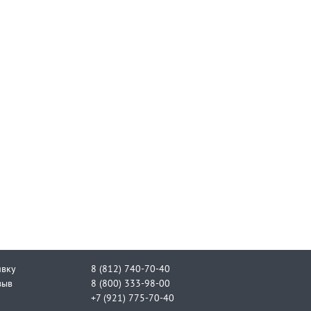
явку
8 (812) 740-70-40
зыв
8 (800) 333-98-00
+7 (921) 775-70-40