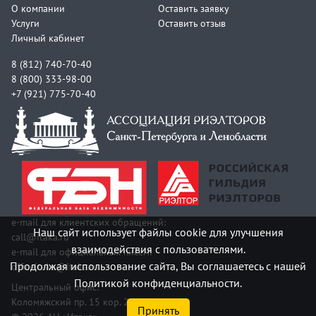
О компании
Оставить заявку
Услуги
Оставить отзыв
Личный кабинет
8 (812) 740-70-40
8 (800) 333-98-00
+7 (921) 775-70-40
e-mail для клиентских обращений:
Наш сайт использует файлы cookie для улучшения
call@itaka.ru
взаимодействия с пользователями.
e-mail для официальных писем:
Продолжая использование сайта, Вы соглашаетесь с нашей
officeitaka@itaka.ru
Политикой конфиденциальности.
Центральный офис:
Коломяжский пр. 15 кор. 2
Принять