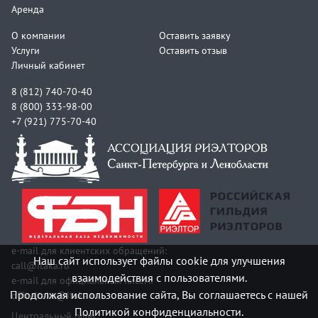
Аренда
О компании
Оставить заявку
Услуги
Оставить отзыв
Личный кабинет
8 (812) 740-70-40
8 (800) 333-98-00
+7 (921) 775-70-40
e-mail для клиентских обращений:
Наш сайт использует файлы cookie для улучшения
call@itaka.ru
взаимодействия с пользователями.
e-mail для официальных писем:
Продолжая использование сайта, Вы соглашаетесь с нашей
officeitaka@itaka.ru
Политикой конфиденциальности.
Центральный офис: