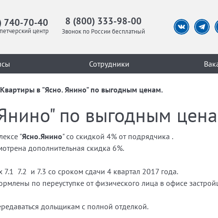
8 (800) 333-98-00
) 740-70-40
петчерский центр
Звонок по России бесплатный
исы
Сотрудники
Вак
Квартиры в "Ясно. Янино" по выгодным ценам.
 Янино" по выгодным цена
ексе "
Ясно.Янино
" со скидкой 4% от подрядчика .
мотрена дополнительная скидка 6%.
.1 7.2 и 7.3 со сроком сдачи 4 квартал 2017 года.
рмлены по переуступке от физического лица в офисе застрой
редаваться дольщикам с полной отделкой.