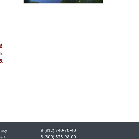
уб
.
б.
б.
явку
8 (812) 740-70-40
зыв
8 (800) 333-98-00