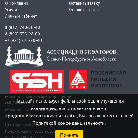
О компании
Оставить заявку
Услуги
Оставить отзыв
Личный кабинет
8 (812) 740-70-40
8 (800) 333-98-00
+7 (921) 775-70-40
e-mail для клиентских обращений:
Наш сайт использует файлы cookie для улучшения
call@itaka.ru
взаимодействия с пользователями.
e-mail для официальных писем:
Продолжая использование сайта, Вы соглашаетесь с нашей
officeitaka@itaka.ru
Политикой конфиденциальности.
Центральный офис:
Коломяжский пр. 15 кор. 2
Принять
© 2026 АН «Итака»