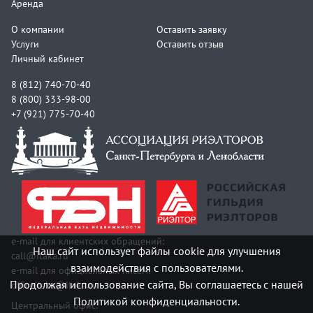
Аренда
О компании
Оставить заявку
Услуги
Оставить отзыв
Личный кабинет
8 (812) 740-70-40
8 (800) 333-98-00
+7 (921) 775-70-40
e-mail для клиентских обращений:
Наш сайт использует файлы cookie для улучшения
call@itaka.ru
взаимодействия с пользователями.
e-mail для официальных писем:
Продолжая использование сайта, Вы соглашаетесь с нашей
officeitaka@itaka.ru
Политикой конфиденциальности.
Центральный офис: